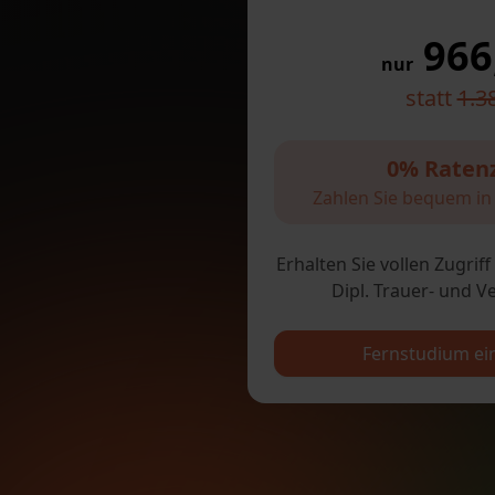
966
nur
statt
1.3
0% Raten
Zahlen Sie bequem in 
Erhalten Sie vollen Zugrif
Dipl. Trauer- und Ve
Fernstudium ei