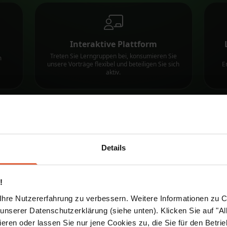
Interaktive Plattform
Treten Sie Lerngruppen bei, konsumieren Sie
m
unsere Vorträge flexibel und beteiligen Sie sich
E
aktiv.
Beratung und Hilfe
Details
Erh
Unsere Experten beantworten Ihnen jederzeit
alle Fragen die Sie haben.
!
hre Nutzererfahrung zu verbessern. Weitere Informationen zu Co
nserer Datenschutzerklärung (siehe unten). Klicken Sie auf "Al
eren oder lassen Sie nur jene Cookies zu, die Sie für den Betri