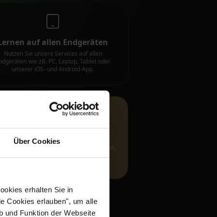
Lernen auf allen Endgeräten
Nutzen Sie unsere Services auf allen
ndgeräten wie zB. PC, Laptop, Tablet oder
unserer iOS- und Android-App.
Learn@Home Premium
Über Cookies
alten Sie vollen Zugriff auf alle Fernstudien,
die wir derzeit anbieten und laufend neu
produzieren.
okies erhalten Sie in
le Cookies erlauben", um alle
eb und Funktion der Webseite