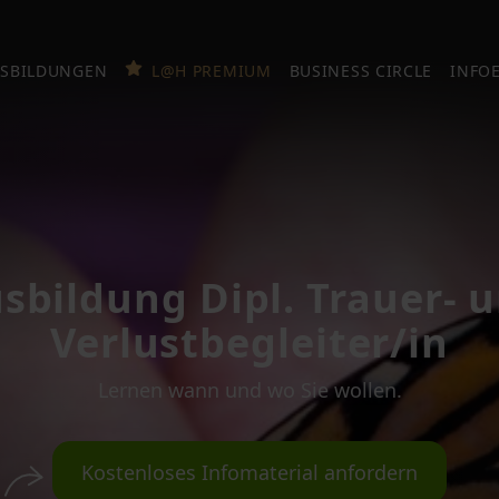
SBILDUNGEN
L@H PREMIUM
BUSINESS CIRCLE
INFO
sbildung Dipl. Trauer- 
Verlustbegleiter/in
Lernen wann und wo Sie wollen.
Kostenloses
Infomaterial anfordern