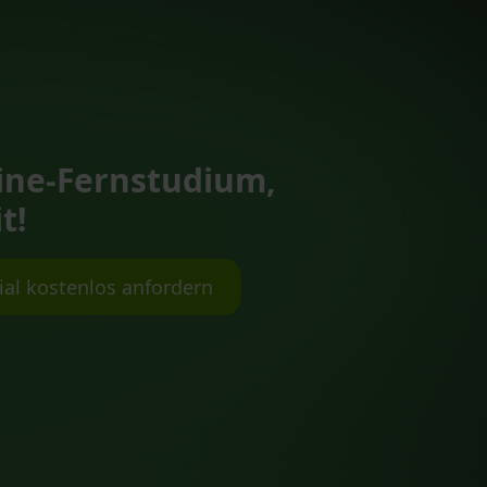
ine-Fernstudium,
t!
ial kostenlos anfordern