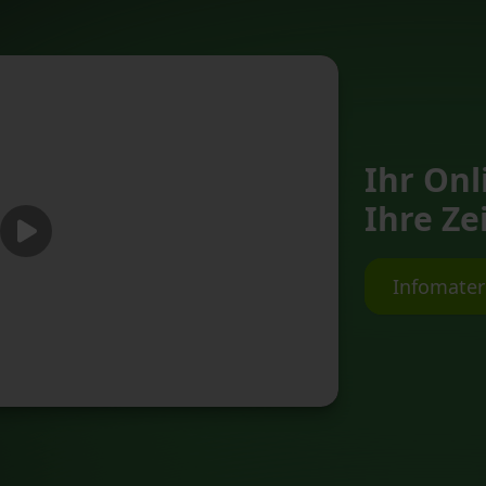
Ihr Onl
Ihre Zei
Infomater