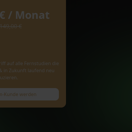
€ / Monat
149,00 €
iff auf alle Fernstudien die
 & in Zukunft laufend neu
uzieren.
um-Kunde werden