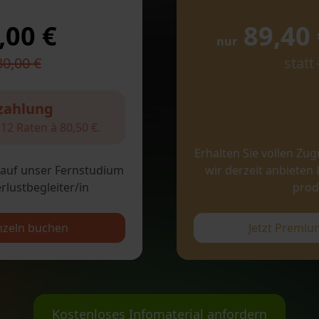
,00 €
89,40 
nur
80,00 €
statt
zahlung
12 Raten à 80,50 €.
Erhalten Sie vollen Zugr
f auf unser Fernstudium
wir derzeit anbieten
rlustbegleiter/in
prod
nzeln buchen
Jetzt Premi
Kostenloses
Infomaterial anfordern