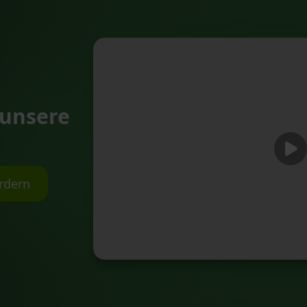
 unsere
rdern