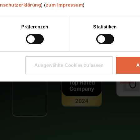
enschutzerklärung
) (
zum Impressum
)
e
und
Präferenzen
Statistiken
Ausgewählte Cookies zulassen
A