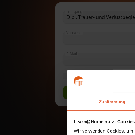
Lehrgang
Dipl. Trauer- und Verlustbegle
Vorname
E-Mail
*
Ich bestätige die
Datenschutz
Zustimmung
Learn@Home nutzt Cookies
Wir verwenden Cookies, um I