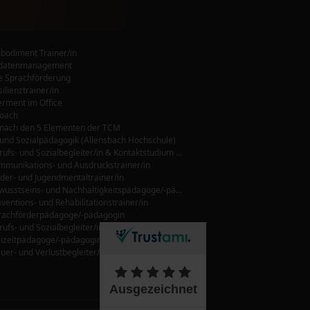
mbodiment Trainer/in
datenmanagement
 Sprachförderung
silienztrainer/in
ment im Office
Coach
nach den 5 Elementen der TCM
 und Sozialpädagogik (Allensbach Hochschule)
Zert. Berufs- und Sozialbegleiter/in & Kontaktstudium Berufs- Sozialpädagogik (Allensbach Hochschule)
ommunikations- und Ausdruckstrainer/in
nder- und Jugendmentaltrainer/in
Dipl. Bewusstseins- und Nachhaltigkeitspädagoge/-pädagogin
äventions- und Rehabilitationstrainer/in
prachförderpädagoge/-pädagogin
rufs- und Sozialbegleiter/in
Dipl. Freizeitpädagoge/-pädagogin für Senioren/Seniorinnen
auer- und Verlustbegleiter/in