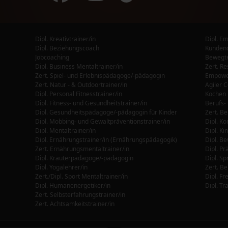
Dipl. Kreativtrainer/in
Dipl. E
Dipl. Beziehungscoach
Kunden
Jobcoaching
Bewegte
Dipl. Business Mentaltrainer/in
Zert. Re
Zert. Spiel- und Erlebnispädagoge/-pädagogin
Empower
Zert. Natur - & Outdoortrainer/in
Agiler 
Dipl. Personal Fitnesstrainer/in
Kochen 
Dipl. Fitness- und Gesundheitstrainer/in
Berufs-
Dipl. Gesundheitspädagoge/-pädagogin für Kinder
Dipl. Mobbing- und Gewaltpräventionstrainer/in
Dipl. K
Dipl. Mentaltrainer/in
Dipl. Ki
Dipl. Ernährungstrainer/in (Ernährungspädagogik)
Zert. Ernährungsmentaltrainer/in
Dipl. Pr
Dipl. Kräuterpädagoge/-pädagogin
Dipl. S
Dipl. Yogalehrer/in
Zert. Be
Zert./Dipl. Sport Mentaltrainer/in
Dipl. Humanenergetiker/in
Dipl. Tr
Zert. Selbsterfahrungstrainer/in
Zert. Achtsamkeitstrainer/in