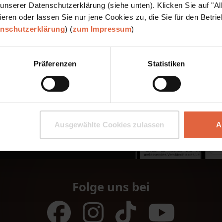
nserer Datenschutzerklärung (siehe unten). Klicken Sie auf "Al
eren oder lassen Sie nur jene Cookies zu, die Sie für den Betri
enschutzerklärung
) (
zum Impressum
)
en sind auf
 und im
Präferenzen
Statistiken
ar
 den USA und anderen Ländern und Regionen.
oogle LLC.
Ausgewählte Cookies zulassen
A
Folge uns bei