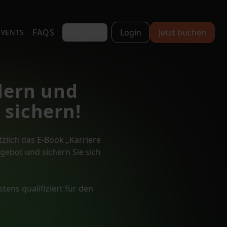
FAQS
Login
Jetzt buchen
EVENTS
ÜBER UNS
dern und
 sichern!
zlich das E-Book „Karriere
ngebot und sichern Sie sich
tens qualifiziert für den