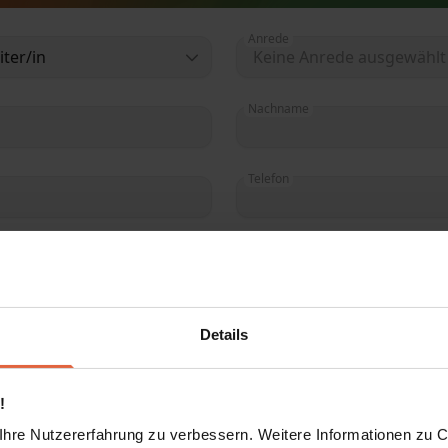
Anrede
iter/in
Nachname
Telefon
erklärung
gelesen und verstanden zu haben.
JETZT KOSTENLOS ANFORDERN
Details
!
hre Nutzererfahrung zu verbessern. Weitere Informationen zu Co