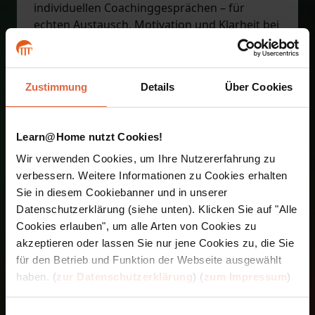
individuellen Coachinggesprächen – für
echten Austausch, Motivation und Klarheit bei
Fragen.
Setzen Sie Ihr Wissen direkt im Alltag um –
zum Beispiel im Familien- oder Freundeskreis.
Zustimmung
Details
Über Cookies
So wird Theorie schnell zur gelebten Praxis.
Am Ende präsentieren Sie Ihre Ergebnisse
bequem online und absolvieren eine
Learn@Home nutzt Cookies!
mündliche Prüfung – klar strukturiert und gut
vorbereitet.
Wir verwenden Cookies, um Ihre Nutzererfahrung zu
Alle Inhalte sind auch über unsere App
verbessern. Weitere Informationen zu Cookies erhalten
jederzeit und ortsunabhängig abrufbar – Ihre
Sie in diesem Cookiebanner und in unserer
Ausbildung passt sich Ihrem Leben an.
Datenschutzerklärung (siehe unten). Klicken Sie auf "Alle
Cookies erlauben", um alle Arten von Cookies zu
akzeptieren oder lassen Sie nur jene Cookies zu, die Sie
Die Module der Ausbildung im
für den Betrieb und Funktion der Webseite ausgewählt
Überblick
haben. (
zur Datenschutzerklärung
) (
zum Impressum
)
Kinder- und Jugendmentaltraining Teil 1
Einführung in den Lehrgang