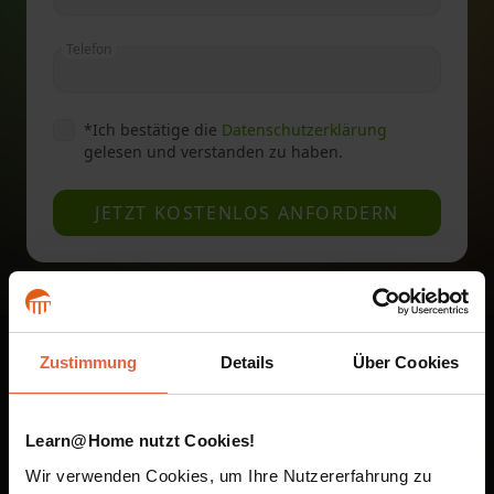
Telefon
*
Ich bestätige die
Datenschutzerklärung
gelesen und verstanden zu haben.
JETZT KOSTENLOS ANFORDERN
Zustimmung
Details
Über Cookies
Unsere Fernstudien sind
auf dem Smartphone und
Learn@Home nutzt Cookies!
im Browser verfügbar
Wir verwenden Cookies, um Ihre Nutzererfahrung zu