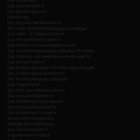
Dipl. Schlafcoach
Dipl. Kreativtrainer/in
Dipl. Beziehungscoach
Jobcoaching
Dipl. Business Mentaltrainer/in
Zert. Spiel- und Erlebnispädagoge/-pädagogin
Zert. Natur - & Outdoortrainer/in
Dipl. Personal Fitnesstrainer/in
Dipl. Fitness- und Gesundheitstrainer/in
Dipl. Gesundheitspädagoge/-pädagogin für Kinder
Dipl. Mobbing- und Gewaltpräventionstrainer/in
Dipl. Mentaltrainer/in
Dipl. Ernährungstrainer/in (Ernährungspädagogik)
Zert. Ernährungsmentaltrainer/in
Dipl. Kräuterpädagoge/-pädagogin
Dipl. Yogalehrer/in
Zert./Dipl. Sport Mentaltrainer/in
Dipl. Humanenergetiker/in
Zert. Selbsterfahrungstrainer/in
Zert. Achtsamkeitstrainer/in
Dipl. Embodiment Trainer/in
Kundendatenmanagement
Bewegte Sprachförderung
Zert. Resilienztrainer/in
Empowerment im Office