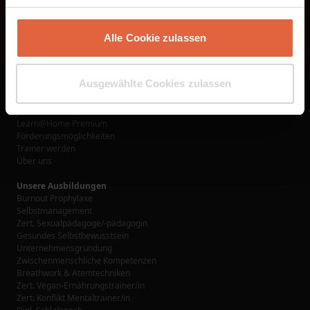
Alle Cookie zulassen
Ausgewählte Cookies zulassen
Links
Ausbildungen
Jetzt buchen
Learn@Home Premium
Förderungsmöglichkeiten
Trainer werden
Über uns
Unsere Ausbildungen
Burnout Prophylaxe
Selbstmanagement
Zert. Sexualpädagoge/-pädagogin
Gesundes Selbstbewusstsein
Unternehmensgründung
Zwischenmenschliche Kompetenzen
Breathwork & Atemtechniken
Zert. Vegan-Ernährungstrainer/in
Zert. Konflikt Mentaltrainer/in