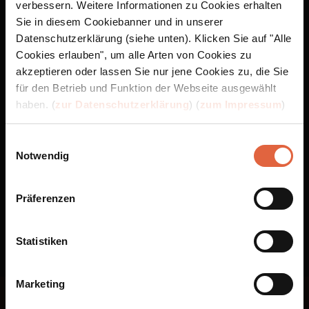
verbessern. Weitere Informationen zu Cookies erhalten
Sie in diesem Cookiebanner und in unserer
App Store ist eine Marke von Apple Inc., eingetragen in den USA und anderen Ländern
Datenschutzerklärung (siehe unten). Klicken Sie auf "Alle
und Regionen. Google Play und das Google Play-Logo sind Marken von Google LLC.
Cookies erlauben", um alle Arten von Cookies zu
akzeptieren oder lassen Sie nur jene Cookies zu, die Sie
für den Betrieb und Funktion der Webseite ausgewählt
haben. (
zur Datenschutzerklärung
) (
zum Impressum
)
Einwilligungsauswahl
Notwendig
Präferenzen
Statistiken
Marketing
Folge uns bei