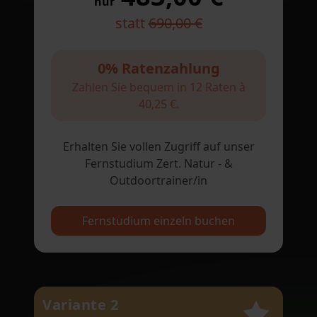
nur
statt
690,00 €
0% Ratenzahlung
Zahlen Sie bequem in 12 Raten à
40,25 €.
Erhalten Sie vollen Zugriff auf unser
Fernstudium Zert. Natur - &
Outdoortrainer/in
Fernstudium einzeln buchen
Variante 2