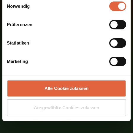
Einwilligungsauswahl
Leistungsfähigkeit fördern
Notwendig
Krafttraining & Ausdauertraining
Bedeutung der Bewegung & Wirkung der
Natur
Präferenzen
Planung & Sicherheit vor Ort
Skripten
Statistiken
Soziale Kompetenz
164 EH Gesamtumfang
Marketing
1 EH = 45 Minuten
Alle Cookie zulassen
Infomaterial anfordern
Ausgewählte Cookies zulassen