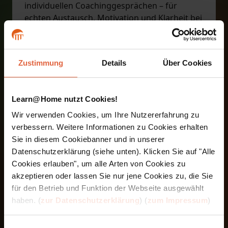
individuellen Coachinggesprächen – für
echten Austausch, Motivation und Klarheit bei
Fragen.
Setzen Sie Ihr Wissen direkt im Alltag um –
zum Beispiel im Familien- oder Freundeskreis.
Zustimmung
Details
Über Cookies
So wird Theorie schnell zur gelebten Praxis.
Am Ende absolvieren Sie online ein
mündliches Abschlusscoaching – klar
Learn@Home nutzt Cookies!
strukturiert und gut vorbereitet.
Alle Inhalte sind auch über unsere App
Wir verwenden Cookies, um Ihre Nutzererfahrung zu
jederzeit und ortsunabhängig abrufbar – Ihre
verbessern. Weitere Informationen zu Cookies erhalten
Ausbildung passt sich Ihrem Leben an.
Sie in diesem Cookiebanner und in unserer
Datenschutzerklärung (siehe unten). Klicken Sie auf "Alle
Cookies erlauben", um alle Arten von Cookies zu
Die Module der Ausbildung im
akzeptieren oder lassen Sie nur jene Cookies zu, die Sie
Überblick
für den Betrieb und Funktion der Webseite ausgewählt
Bewusstseinsschaffung & allgemeine
haben. (
zur Datenschutzerklärung
) (
zum Impressum
)
Einführung
Spielerisch die motorische