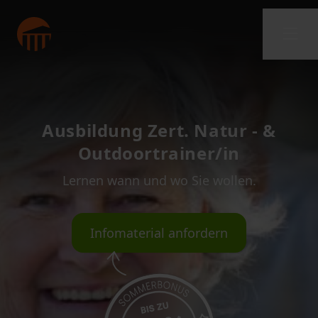
Ausbildung Zert. Natur - &
Outdoortrainer/in
Lernen wann und wo Sie wollen.
Infomaterial anfordern