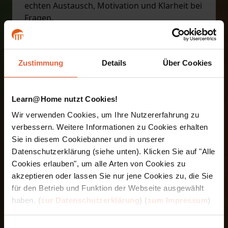
echten Austausch, Motivation und Klarheit bei
Fragen.
Erstellen Sie eine Projektmappe
Am Ende absolvieren Sie online eine
mündliche Prüfung – klar strukturiert und gut
Zustimmung
Details
Über Cookies
vorbereitet.
Alle Inhalte sind auch über unsere App
jederzeit und ortsunabhängig abrufbar – Ihre
Learn@Home nutzt Cookies!
Ausbildung passt sich Ihrem Leben an.
Wir verwenden Cookies, um Ihre Nutzererfahrung zu
verbessern. Weitere Informationen zu Cookies erhalten
Die Module der Ausbildung im
Sie in diesem Cookiebanner und in unserer
Überblick
Datenschutzerklärung (siehe unten). Klicken Sie auf "Alle
Einführung
Cookies erlauben", um alle Arten von Cookies zu
Begleitheft
akzeptieren oder lassen Sie nur jene Cookies zu, die Sie
Theorie der bewegten Sprachförderung
für den Betrieb und Funktion der Webseite ausgewählt
Konzept der Psychomotorik
haben. (
zur Datenschutzerklärung
) (
zum Impressum
)
Die Aufgaben der pädagogischen
Fachkraft