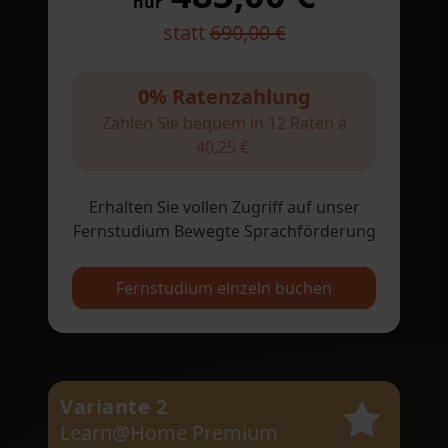
nur
statt
690,00 €
0% Ratenzahlung
Zahlen Sie bequem in 12 Raten à
40,25 €.
Erhalten Sie vollen Zugriff auf unser
Fernstudium Bewegte Sprachförderung
Fernstudium einzeln buchen
Variante 2
Learn@Home Premium