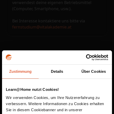
verwendest deine eigenen Betriebsmittel
(Computer, Smartphone, usw.).
Bei Interesse kontaktiere uns bitte via
fernstudium@vitalakademie.at
Unsere Fernstudien sind
auf dem Smartphone und
Zustimmung
Details
Über Cookies
im Browser verfügbar
Learn@Home nutzt Cookies!
Wir verwenden Cookies, um Ihre Nutzererfahrung zu
App Store ist eine Marke von Apple Inc., eingetragen in den USA und anderen Ländern
verbessern. Weitere Informationen zu Cookies erhalten
und Regionen. Google Play und das Google Play-Logo sind Marken von Google LLC.
Sie in diesem Cookiebanner und in unserer