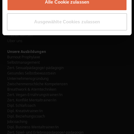
Alle Cookie zulassen
Links
Ausbildungen
Jetzt buchen
Ausgewählte Cookies zulassen
Learn@Home Premium
Förderungsmöglichkeiten
Trainer werden
Über uns
Unsere Ausbildungen
Burnout Prophylaxe
Selbstmanagement
Zert. Sexualpädagoge/-pädagogin
Gesundes Selbstbewusstsein
Unternehmensgründung
Zwischenmenschliche Kompetenzen
Breathwork & Atemtechniken
Zert. Vegan-Ernährungstrainer/in
Zert. Konflikt Mentaltrainer/in
Dipl. Schlafcoach
Dipl. Kreativtrainer/in
Dipl. Beziehungscoach
Jobcoaching
Dipl. Business Mentaltrainer/in
Zert. Spiel- und Erlebnispädagoge/-pädagogin