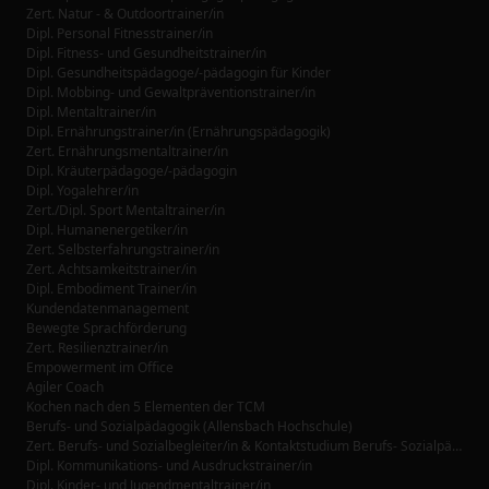
Zert. Natur - & Outdoortrainer/in
Dipl. Personal Fitnesstrainer/in
Dipl. Fitness- und Gesundheitstrainer/in
Dipl. Gesundheitspädagoge/-pädagogin für Kinder
Dipl. Mobbing- und Gewaltpräventionstrainer/in
Dipl. Mentaltrainer/in
Dipl. Ernährungstrainer/in (Ernährungspädagogik)
Zert. Ernährungsmentaltrainer/in
Dipl. Kräuterpädagoge/-pädagogin
Dipl. Yogalehrer/in
Zert./Dipl. Sport Mentaltrainer/in
Dipl. Humanenergetiker/in
Zert. Selbsterfahrungstrainer/in
Zert. Achtsamkeitstrainer/in
Dipl. Embodiment Trainer/in
Kundendatenmanagement
Bewegte Sprachförderung
Zert. Resilienztrainer/in
Empowerment im Office
Agiler Coach
Kochen nach den 5 Elementen der TCM
Berufs- und Sozialpädagogik (Allensbach Hochschule)
Zert. Berufs- und Sozialbegleiter/in & Kontaktstudium Berufs- Sozialpädagogik (Allensbach Hochschule)
Dipl. Kommunikations- und Ausdruckstrainer/in
Dipl. Kinder- und Jugendmentaltrainer/in