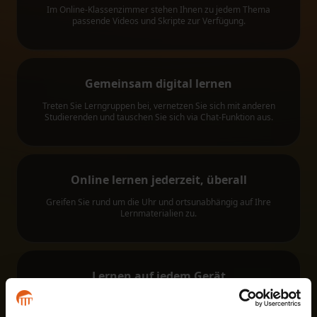
Im Online-Klassenzimmer stehen Ihnen zu jedem Thema
passende Videos und Skripte zur Verfügung.
Gemeinsam
digital lernen
Treten Sie Lerngruppen bei, vernetzen Sie sich mit anderen
Studierenden und tauschen Sie sich via Chat-Funktion aus.
Online lernen
jederzeit, überall
Greifen Sie rund um die Uhr und ortsunabhängig auf Ihre
Lernmaterialien zu.
Lernen auf
jedem Gerät
Ob am PC, Laptop, Tablet oder via App – Sie haben überall
Zugriff auf Ihre Lernwelt.