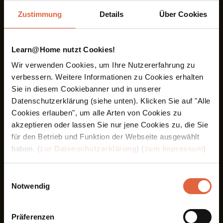
Zustimmung
Details
Über Cookies
Fachkundige Unterstützung inklusive
Learn@Home nutzt Cookies!
Unser Team steht Ihnen bei allen Anliegen rund ums
Fernstudium mit Rat und Tat zur Seite.
Wir verwenden Cookies, um Ihre Nutzererfahrung zu
verbessern. Weitere Informationen zu Cookies erhalten
Sie in diesem Cookiebanner und in unserer
Datenschutzerklärung (siehe unten). Klicken Sie auf "Alle
Learn@Home
Premium Zugang
Cookies erlauben", um alle Arten von Cookies zu
Erhalten Sie vollen Zugriff auf das gesamte
akzeptieren oder lassen Sie nur jene Cookies zu, die Sie
Fernstudienangebot inklusive aller neuen Inhalte.
für den Betrieb und Funktion der Webseite ausgewählt
haben. (
zur Datenschutzerklärung
) (
zum Impressum
)
Einwilligungsauswahl
Notwendig
Infomaterial kostenlos anfordern
Präferenzen