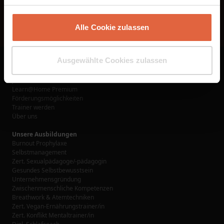
Alle Cookie zulassen
Ausgewählte Cookies zulassen
Links
Ausbildungen
Jetzt buchen
Learn@Home Premium
Förderungsmöglichkeiten
Trainer werden
Über uns
Unsere Ausbildungen
Burnout Prophylaxe
Selbstmanagement
Zert. Sexualpädagoge/-pädagogin
Gesundes Selbstbewusstsein
Unternehmensgründung
Zwischenmenschliche Kompetenzen
Breathwork & Atemtechniken
Zert. Vegan-Ernährungstrainer/in
Zert. Konflikt Mentaltrainer/in