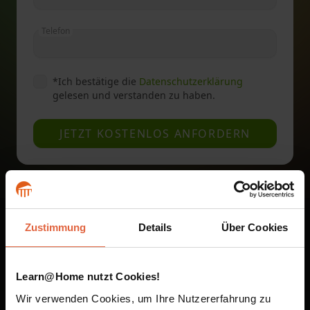
Telefon
*
Ich bestätige die
Datenschutzerklärung
gelesen und verstanden zu haben.
JETZT KOSTENLOS ANFORDERN
Zustimmung
Details
Über Cookies
Unsere Fernstudien sind
auf dem Smartphone und
Learn@Home nutzt Cookies!
im Browser verfügbar
Wir verwenden Cookies, um Ihre Nutzererfahrung zu