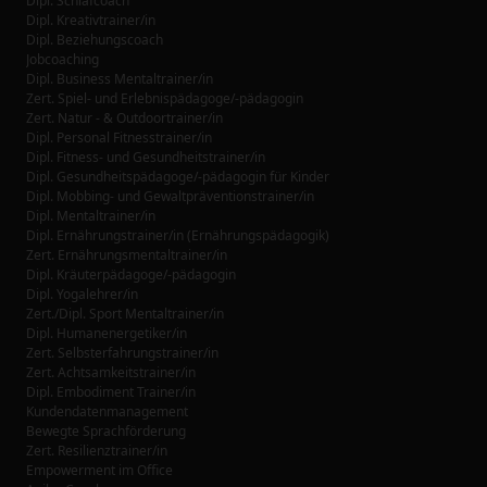
Dipl. Schlafcoach
Dipl. Kreativtrainer/in
Dipl. Beziehungscoach
Jobcoaching
Dipl. Business Mentaltrainer/in
Zert. Spiel- und Erlebnispädagoge/-pädagogin
Zert. Natur - & Outdoortrainer/in
Dipl. Personal Fitnesstrainer/in
Dipl. Fitness- und Gesundheitstrainer/in
Dipl. Gesundheitspädagoge/-pädagogin für Kinder
Dipl. Mobbing- und Gewaltpräventionstrainer/in
Dipl. Mentaltrainer/in
Dipl. Ernährungstrainer/in (Ernährungspädagogik)
Zert. Ernährungsmentaltrainer/in
Dipl. Kräuterpädagoge/-pädagogin
Dipl. Yogalehrer/in
Zert./Dipl. Sport Mentaltrainer/in
Dipl. Humanenergetiker/in
Zert. Selbsterfahrungstrainer/in
Zert. Achtsamkeitstrainer/in
Dipl. Embodiment Trainer/in
Kundendatenmanagement
Bewegte Sprachförderung
Zert. Resilienztrainer/in
Empowerment im Office