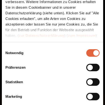
verbessern. Weitere Informationen zu Cookies erhalten
Sie in diesem Cookiebanner und in unserer
App Store ist eine Marke von Apple Inc., eingetragen in den USA und anderen Ländern
Datenschutzerklärung (siehe unten). Klicken Sie auf "Alle
und Regionen. Google Play und das Google Play-Logo sind Marken von Google LLC.
Cookies erlauben", um alle Arten von Cookies zu
akzeptieren oder lassen Sie nur jene Cookies zu, die Sie
für den Betrieb und Funktion der Webseite ausgewählt
haben. (
zur Datenschutzerklärung
) (
zum Impressum
)
Einwilligungsauswahl
Notwendig
Präferenzen
Statistiken
Marketing
Folge uns bei