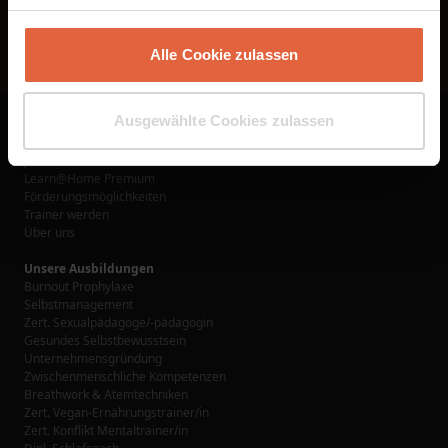
Alle Cookie zulassen
Ausgewählte Cookies zulassen
Links
Ausbildungen
Jetzt buchen
Learn@Home Premium
Förderungsmöglichkeiten
Trainer werden
Über uns
Unsere Ausbildungen
Burnout Prophylaxe
Selbstmanagement
Zert. Sexualpädagoge/-pädagogin
Gesundes Selbstbewusstsein
Unternehmensgründung
Zwischenmenschliche Kompetenzen
Breathwork & Atemtechniken
Zert. Vegan-Ernährungstrainer/in
Zert. Konflikt Mentaltrainer/in