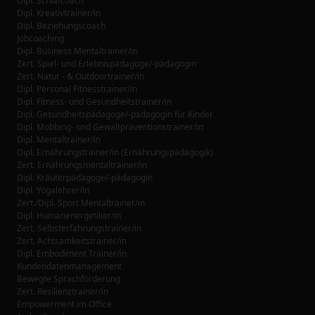
Dipl. Schlafcoach
Dipl. Kreativtrainer/in
Dipl. Beziehungscoach
Jobcoaching
Dipl. Business Mentaltrainer/in
Zert. Spiel- und Erlebnispädagoge/-pädagogin
Zert. Natur - & Outdoortrainer/in
Dipl. Personal Fitnesstrainer/in
Dipl. Fitness- und Gesundheitstrainer/in
Dipl. Gesundheitspädagoge/-pädagogin für Kinder
Dipl. Mobbing- und Gewaltpräventionstrainer/in
Dipl. Mentaltrainer/in
Dipl. Ernährungstrainer/in (Ernährungspädagogik)
Zert. Ernährungsmentaltrainer/in
Dipl. Kräuterpädagoge/-pädagogin
Dipl. Yogalehrer/in
Zert./Dipl. Sport Mentaltrainer/in
Dipl. Humanenergetiker/in
Zert. Selbsterfahrungstrainer/in
Zert. Achtsamkeitstrainer/in
Dipl. Embodiment Trainer/in
Kundendatenmanagement
Bewegte Sprachförderung
Zert. Resilienztrainer/in
Empowerment im Office