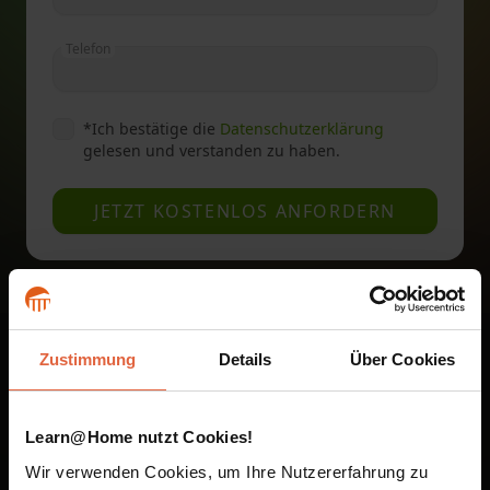
Telefon
*
Ich bestätige die
Datenschutzerklärung
gelesen und verstanden zu haben.
JETZT KOSTENLOS ANFORDERN
Zustimmung
Details
Über Cookies
Unsere Fernstudien sind
auf dem Smartphone und
Learn@Home nutzt Cookies!
im Browser verfügbar
Wir verwenden Cookies, um Ihre Nutzererfahrung zu