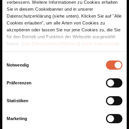
verbessern. Weitere Informationen zu Cookies erhalten
Sie in diesem Cookiebanner und in unserer
App Store ist eine Marke von Apple Inc., eingetragen in den USA und anderen Ländern
Datenschutzerklärung (siehe unten). Klicken Sie auf "Alle
und Regionen. Google Play und das Google Play-Logo sind Marken von Google LLC.
Cookies erlauben", um alle Arten von Cookies zu
akzeptieren oder lassen Sie nur jene Cookies zu, die Sie
für den Betrieb und Funktion der Webseite ausgewählt
haben. (
zur Datenschutzerklärung
) (
zum Impressum
)
Einwilligungsauswahl
Notwendig
Präferenzen
Statistiken
Marketing
Folge uns bei