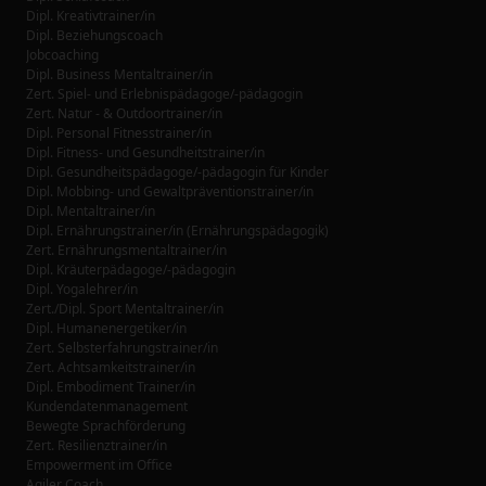
Dipl. Kreativtrainer/in
Dipl. Beziehungscoach
Jobcoaching
Dipl. Business Mentaltrainer/in
Zert. Spiel- und Erlebnispädagoge/-pädagogin
Zert. Natur - & Outdoortrainer/in
Dipl. Personal Fitnesstrainer/in
Dipl. Fitness- und Gesundheitstrainer/in
Dipl. Gesundheitspädagoge/-pädagogin für Kinder
Dipl. Mobbing- und Gewaltpräventionstrainer/in
Dipl. Mentaltrainer/in
Dipl. Ernährungstrainer/in (Ernährungspädagogik)
Zert. Ernährungsmentaltrainer/in
Dipl. Kräuterpädagoge/-pädagogin
Dipl. Yogalehrer/in
Zert./Dipl. Sport Mentaltrainer/in
Dipl. Humanenergetiker/in
Zert. Selbsterfahrungstrainer/in
Zert. Achtsamkeitstrainer/in
Dipl. Embodiment Trainer/in
Kundendatenmanagement
Bewegte Sprachförderung
Zert. Resilienztrainer/in
Empowerment im Office
Agiler Coach