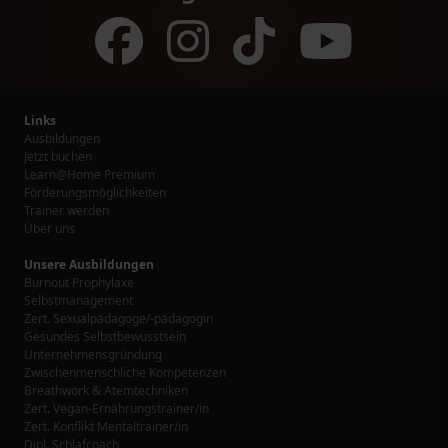
Links
Ausbildungen
Jetzt buchen
Learn@Home Premium
Förderungsmöglichkeiten
Trainer werden
Über uns
Unsere Ausbildungen
Burnout Prophylaxe
Selbstmanagement
Zert. Sexualpädagoge/-pädagogin
Gesundes Selbstbewusstsein
Unternehmensgründung
Zwischenmenschliche Kompetenzen
Breathwork & Atemtechniken
Zert. Vegan-Ernährungstrainer/in
Zert. Konflikt Mentaltrainer/in
Dipl. Schlafcoach