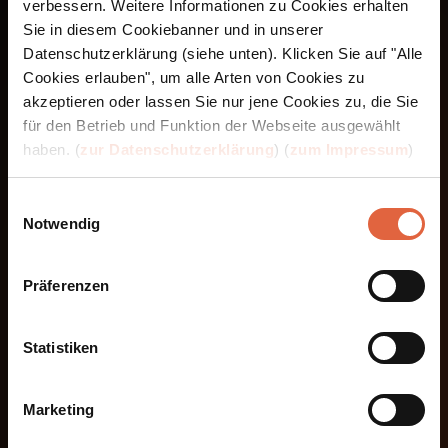
Warum das Thema immer gefragter wird
verbessern. Weitere Informationen zu Cookies erhalten
Sie in diesem Cookiebanner und in unserer
Immer mehr Eltern, Bildungseinrichtungen
Datenschutzerklärung (siehe unten). Klicken Sie auf "Alle
und Betreuungseinrichtungen achten darauf,
Cookies erlauben", um alle Arten von Cookies zu
Kindern früh wichtige Alltagskompetenzen
akzeptieren oder lassen Sie nur jene Cookies zu, die Sie
mitzugeben.
für den Betrieb und Funktion der Webseite ausgewählt
haben. (
zur Datenschutzerklärung
) (
zum Impressum
)
Dadurch wächst auch der Bedarf an
Menschen, die Wissen kindgerecht vermitteln
Einwilligungsauswahl
können und Freude an der Arbeit mit Kindern
Notwendig
haben.
Präferenzen
Gesundheitsbildung für Kinder
wird heute in
vielen Bereichen als wertvolle Ergänzung
gesehen – besonders dort, wo Bewegung,
Statistiken
Alltag, Gemeinschaft und bewusste Routinen
eine wichtige Rolle spielen.
Marketing