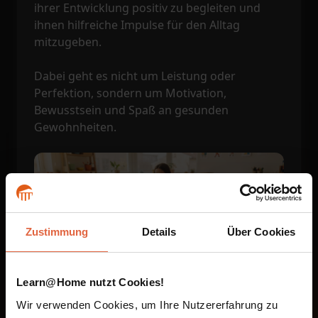
ihrer Entwicklung positiv zu begleiten und
ihnen hilfreiche Impulse für den Alltag
mitzugeben.
Dabei geht es nicht um Leistung oder
Perfektion, sondern um Motivation,
Bewusstsein und Spaß an gesunden
Gewohnheiten.
Zustimmung
Details
Über Cookies
Learn@Home nutzt Cookies!
Wir verwenden Cookies, um Ihre Nutzererfahrung zu