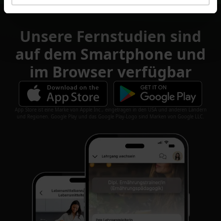
Unsere Fernstudien sind
auf dem Smartphone und
im Browser verfügbar
App Store ist eine Marke von Apple Inc., eingetragen in den USA und anderen Ländern
und Regionen. Google Play und das Google Play-Logo sind Marken von Google LLC.