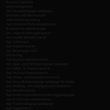
Burnout Prophylaxe
Selbstmanagement
Zert. Sexualpädagoge/-pädagogin
Gesundes Selbstbewusstsein
Unternehmensgründung
Zwischenmenschliche Kompetenzen
Breathwork & Atemtechniken
Zert. Vegan-Ernährungstrainer/in
Zert. Konflikt Mentaltrainer/in
Dipl. Schlafcoach
Dipl. Kreativtrainer/in
Dipl. Beziehungscoach
Jobcoaching
Dipl. Business Mentaltrainer/in
Zert. Spiel- und Erlebnispädagoge/-pädagogin
Zert. Natur - & Outdoortrainer/in
Dipl. Personal Fitnesstrainer/in
Dipl. Fitness- und Gesundheitstrainer/in
Dipl. Gesundheitspädagoge/-pädagogin für Kinder
Dipl. Mobbing- und Gewaltpräventionstrainer/in
Dipl. Mentaltrainer/in
Dipl. Ernährungstrainer/in (Ernährungspädagogik)
Zert. Ernährungsmentaltrainer/in
Dipl. Kräuterpädagoge/-pädagogin
Dipl. Yogalehrer/in