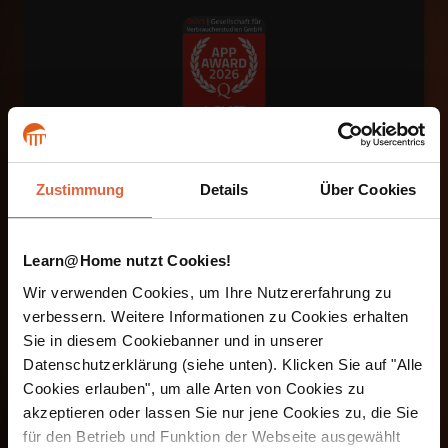
Zustimmung
Details
Über Cookies
Ein großes Dankeschön an unsere
Community
Learn@Home nutzt Cookies!
Diese Auszeichnung basiert auf echten
Wir verwenden Cookies, um Ihre Nutzererfahrung zu
Nutzerbewertungen. Deshalb gilt unser
verbessern. Weitere Informationen zu Cookies erhalten
besonderer Dank allen Teilnehmerinnen und
Sie in diesem Cookiebanner und in unserer
Teilnehmern, die täglich mit der Learn@Home
Datenschutzerklärung (siehe unten). Klicken Sie auf "Alle
App lernen und uns ihr Vertrauen schenken.
Cookies erlauben", um alle Arten von Cookies zu
Ihr Feedback hilft uns dabei, unsere Plattform
akzeptieren oder lassen Sie nur jene Cookies zu, die Sie
kontinuierlich weiterzuentwickeln und das
für den Betrieb und Funktion der Webseite ausgewählt