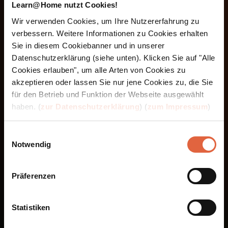
Learn@Home nutzt Cookies!
Der Lehrgang richtet sich an Trainer/innen,
Wir verwenden Cookies, um Ihre Nutzererfahrung zu
Coaches, Pädagog/innen, Führungskräfte
verbessern. Weitere Informationen zu Cookies erhalten
sowie an Menschen in sozialen Berufen.
Sie in diesem Cookiebanner und in unserer
Ebenso eignet sich die Ausbildung für alle, die
Datenschutzerklärung (siehe unten). Klicken Sie auf "Alle
ihre persönliche Wirkung stärken und
Cookies erlauben", um alle Arten von Cookies zu
bewusster kommunizieren möchten –
akzeptieren oder lassen Sie nur jene Cookies zu, die Sie
beruflich wie privat.
für den Betrieb und Funktion der Webseite ausgewählt
haben. (
zur Datenschutzerklärung
) (
zum Impressum
)
Einwilligungsauswahl
Notwendig
Präferenzen
Statistiken