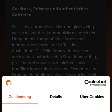
Ausdruck, Präsenz und authentisches
Auftreten
Ziel ist es, authentisch, klar und gleichzeitig
wertschätzend zu kommunizieren. Auch der
Umgang mit Lampenfieber, Stress und
inneren Unsicherheiten ist Teil der
Ausbildung. Die Teilnehmer/innen lernen,
auch in herausfordernden Situationen ruhig,
präsent und souverän zu bleiben sowie
Konflikte konstruktiv zu lösen. Elemente aus
Dramapädagogik, kreativer Ausdrucksarbeit
und gewaltfreier Kommunikation
unterstützen dabei, neue Zugänge zu sich
selbst und zu anderen Menschen zu
Zustimmung
Details
Über Cookies
entwickeln.
Für wen eignet sich der Lehrgang?