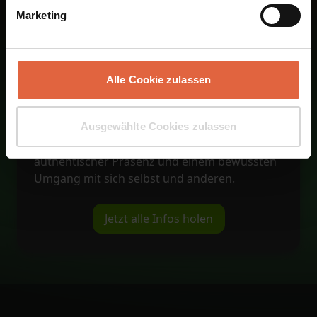
Fazit
Marketing
Der Lehrgang
Dipl. Kommunikations- und
Ausdruckstrainer/in
verbindet
Kommunikationswissen mit psychologischem
Alle Cookie zulassen
Verständnis und intensiver Selbsterfahrung.
Er zeigt, dass nachhaltige und erfolgreiche
Kommunikation nicht nur aus Technik
Ausgewählte Cookies zulassen
entsteht, sondern aus innerer Klarheit,
authentischer Präsenz und einem bewussten
Umgang mit sich selbst und anderen.
Jetzt alle Infos holen