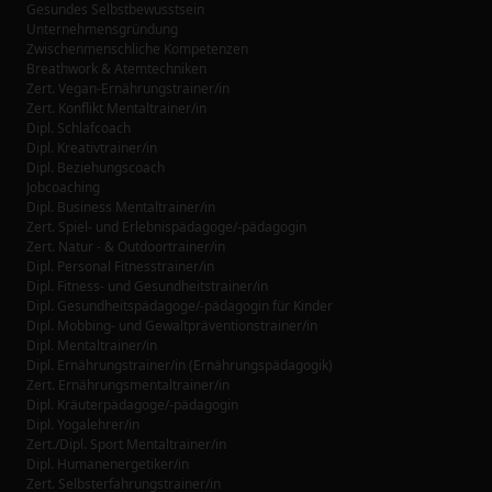
Gesundes Selbstbewusstsein
Unternehmensgründung
Zwischenmenschliche Kompetenzen
Breathwork & Atemtechniken
Zert. Vegan-Ernährungstrainer/in
Zert. Konflikt Mentaltrainer/in
Dipl. Schlafcoach
Dipl. Kreativtrainer/in
Dipl. Beziehungscoach
Jobcoaching
Dipl. Business Mentaltrainer/in
Zert. Spiel- und Erlebnispädagoge/-pädagogin
Zert. Natur - & Outdoortrainer/in
Dipl. Personal Fitnesstrainer/in
Dipl. Fitness- und Gesundheitstrainer/in
Dipl. Gesundheitspädagoge/-pädagogin für Kinder
Dipl. Mobbing- und Gewaltpräventionstrainer/in
Dipl. Mentaltrainer/in
Dipl. Ernährungstrainer/in (Ernährungspädagogik)
Zert. Ernährungsmentaltrainer/in
Dipl. Kräuterpädagoge/-pädagogin
Dipl. Yogalehrer/in
Zert./Dipl. Sport Mentaltrainer/in
Dipl. Humanenergetiker/in
Zert. Selbsterfahrungstrainer/in